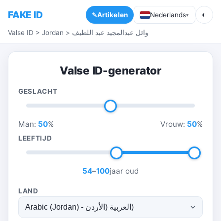
FAKE ID
◐
Artikelen
Nederlands
▾
Valse ID
>
Jordan
>
وائل عبدالمجيد عبد اللطيف
Valse ID-generator
GESLACHT
Man:
50
%
Vrouw:
50
%
LEEFTIJD
54
–
100
jaar oud
LAND