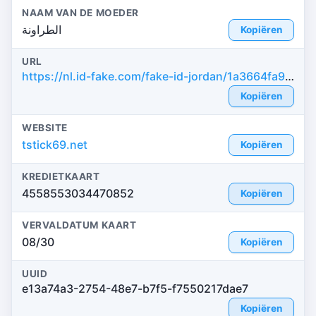
NAAM VAN DE MOEDER
الطراونة
Kopiëren
URL
https://nl.id-fake.com/fake-id-jordan/1a3664fa9bd0b2e085efa75f2351e5a3
Kopiëren
WEBSITE
tstick69.net
Kopiëren
KREDIETKAART
4558553034470852
Kopiëren
VERVALDATUM KAART
08/30
Kopiëren
UUID
e13a74a3-2754-48e7-b7f5-f7550217dae7
Kopiëren