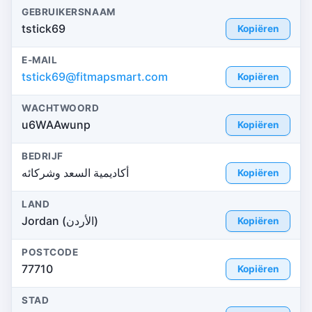
GEBRUIKERSNAAM
tstick69
Kopiëren
E-MAIL
tstick69@fitmapsmart.com
Kopiëren
WACHTWOORD
u6WAAwunp
Kopiëren
BEDRIJF
أكاديمية السعد وشركائه
Kopiëren
LAND
Jordan (الأردن)
Kopiëren
POSTCODE
77710
Kopiëren
STAD