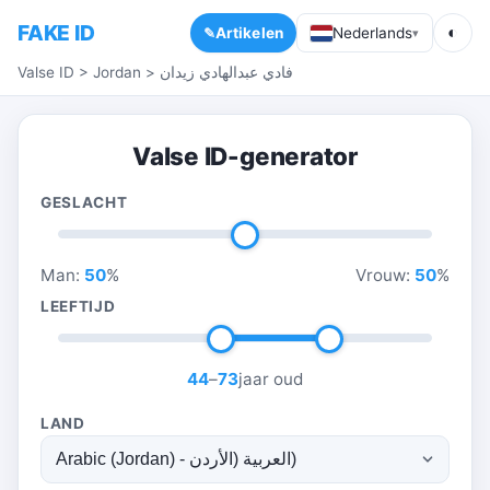
FAKE ID
◐
Artikelen
Nederlands
▾
Valse ID
>
Jordan
>
فادي عبدالهادي زيدان
Valse ID-generator
GESLACHT
Man:
50
%
Vrouw:
50
%
LEEFTIJD
44
–
73
jaar oud
LAND