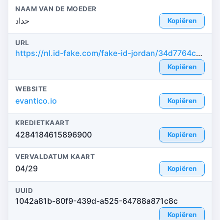
NAAM VAN DE MOEDER
حداد
Kopiëren
URL
https://nl.id-fake.com/fake-id-jordan/34d7764cb423b81235d9594cb8924b2d
Kopiëren
WEBSITE
evantico.io
Kopiëren
KREDIETKAART
4284184615896900
Kopiëren
VERVALDATUM KAART
04/29
Kopiëren
UUID
1042a81b-80f9-439d-a525-64788a871c8c
Kopiëren