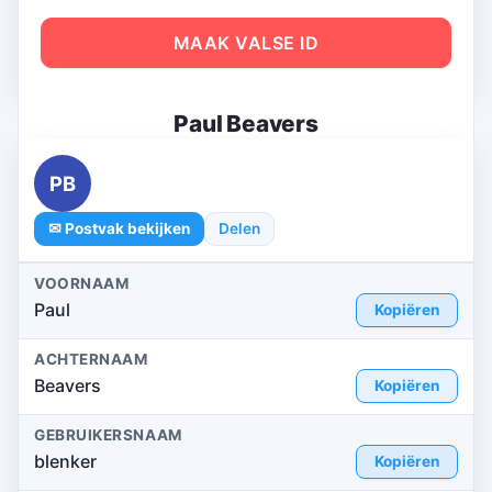
MAAK VALSE ID
Paul Beavers
PB
✉ Postvak bekijken
Delen
VOORNAAM
Paul
Kopiëren
ACHTERNAAM
Beavers
Kopiëren
GEBRUIKERSNAAM
blenker
Kopiëren