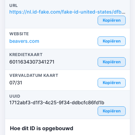
URL
https://nl.id-fake.com/fake-id-united-states/dfb89c9f3427c85a01d8dae05760ae67
Kopiëren
WEBSITE
beavers.com
Kopiëren
KREDIETKAART
6011634307341271
Kopiëren
VERVALDATUM KAART
07/31
Kopiëren
UUID
1712abf3-d1f3-4c25-9f34-ddbcfc86fd1b
Kopiëren
Hoe dit ID is opgebouwd