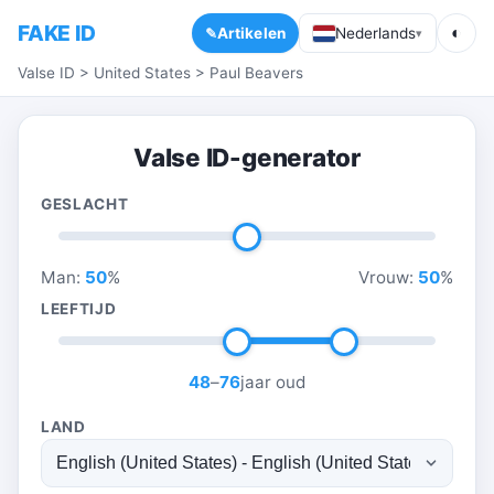
FAKE ID
◐
Artikelen
Nederlands
▾
Valse ID
>
United States
>
Paul Beavers
Valse ID-generator
GESLACHT
Man:
50
%
Vrouw:
50
%
LEEFTIJD
48
–
76
jaar oud
LAND